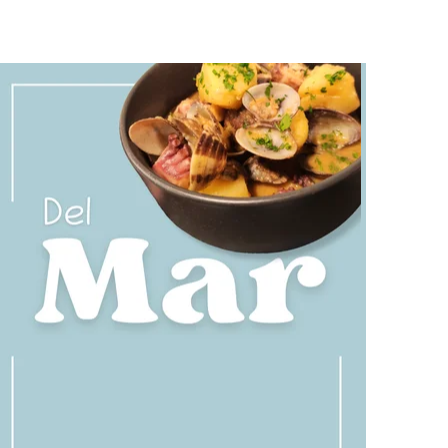
Saborea las mejores carnes
maduradas y a la brasa, una
selección para los amantes de la
 de calidad, el
buena comida.
cto para una
única.
Ver carta
ta