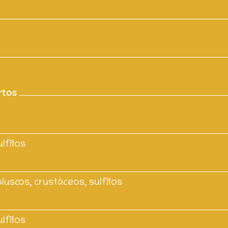
rtos
lfitos
luscos, crustáceos, sulfitos
lfitos