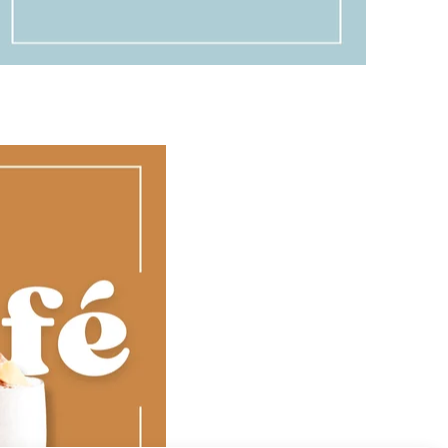
Prueba nuestros pescados
frescos, cocinados a la perfección
para ofrecerte el sabor más
auténtico del mar.
Ver carta