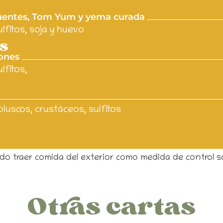
 Fuentes, Tom Yum y yema curada
lfitos, soja y huevo
s
lones
lfitos,
luscos, crustáceos, sulfitos
 traer comida del exterior como medida de control sani
Otras cartas