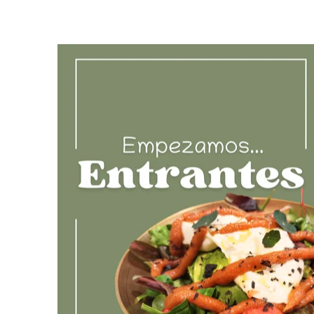
osos
os,
na
Termina con
ica.
caseros, dulc
cerrarán tu
p
V