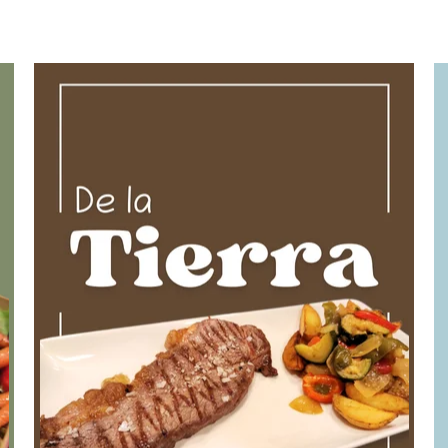
 nuestros postres
Disfruta de un café
es irresistibles que
toque final perfe
 comida de manera
sobremesa 
erfecta.
Ver car
er carta